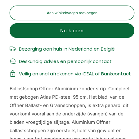
voor
voor
Offner
Offner
Aan winkelwagen toevoegen
Aluminium
Aluminium
ballastschop
ballastschop
Nu kopen
Bezorging aan huis in Nederland en België
Deskundig advies en persoonlijk contact
Veilig en snel afrekenen via iDEAL of Bankcontact
Ballastschop Offner Aluminium zonder strip. Compleet
met gebogen Atlas PD-steel 95 cm. Het blad, van de
Offner Ballast- en Graanschoppen, is extra gehard, dit
voorkomt vooral aan de onderzijde (wangen) van de
bladen vroegtijdige slijtage. Aluminium Offner
ballastschoppen zijn oersterk, licht van gewicht en
ideaal voor het opscheppen van grote lichte volumes.