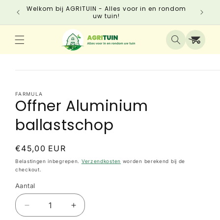
Meteen
Schrij
Welkom bij AGRITUIN - Alles voor in en rondom
naar de
dire
uw tuin!
content
Winkelwagen
Media
Ga direct naar
1
productinformatie
openen
FARMULA
in
Offner Aluminium
modaal
ballastschop
Normale
€45,00 EUR
prijs
Belastingen inbegrepen.
Verzendkosten
worden berekend bij de
checkout.
Aantal
Aantal
Aantal
verlagen
verhogen